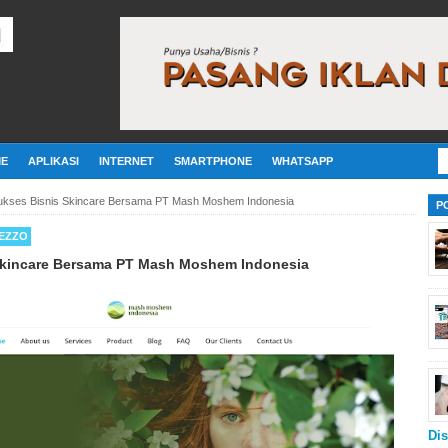
E
APLIKASI
INTERNET
SMARTPHONE
WHATSAPP
Sukses Bisnis Skincare Bersama PT Mash Moshem Indonesia
P
EZZO
 Skincare Bersama PT Mash Moshem Indonesia
Dis