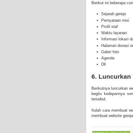
Berikut ini beberapa c
Sejarah gereja
Pernyataan misi
Profil staf
Waktu layanan
Informasi lokasi d
Halaman donasi on
Galeri foto
Agenda
Dll
6. Luncurkan
Berikutnya luncurkan w
begitu kedepannya semu
tersebut.
Itulah cara membuat w
membuat website gereja 