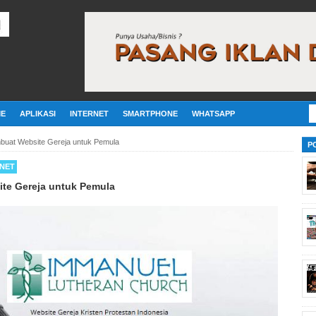
E
APLIKASI
INTERNET
SMARTPHONE
WHATSAPP
uat Website Gereja untuk Pemula
P
RNET
te Gereja untuk Pemula