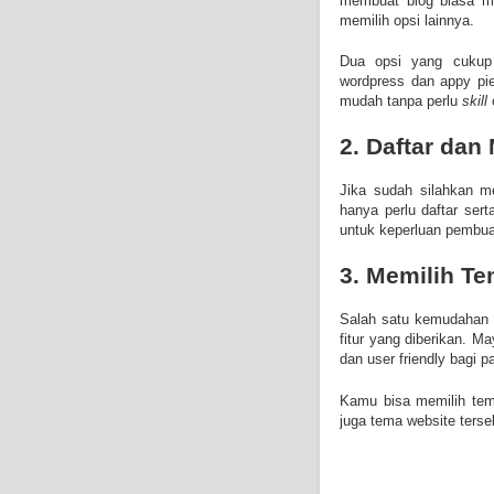
membuat blog biasa m
memilih opsi lainnya.
Dua opsi yang cukup
wordpress dan appy pi
mudah tanpa perlu
skill
2. Daftar da
Jika sudah silahkan m
hanya perlu daftar ser
untuk keperluan pembua
3. Memilih T
Salah satu kemudahan b
fitur yang diberikan. 
dan user friendly bagi 
Kamu bisa memilih tem
juga tema website terse