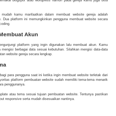
emakai blogspot atau wordpress namun pada gereja kamu juga bisa
 mudah kamu manfaatkan dalam membuat website gereja adalah
e. Dua platform ini memungkinkan pengguna membuat website secara
coding.
n Membuat Akun
engunjungi platform yang ingin digunakan lalu membuat akun. Kamu
ta mengisi berbagai data sesuai kebutuhan. Silahkan mengisi data-data
tan website gereja secara lengkap.
ema
agi para pengguna saat ini ketika ingin membuat website terletak dari
Mayoritas platform pembuatan website sudah memiliki tema-tema menarik
para penggunanya.
plate atau tema sesuai tujuan pembuatan website. Tentunya pastikan
but responsive serta mudah disesuaikan nantinya.