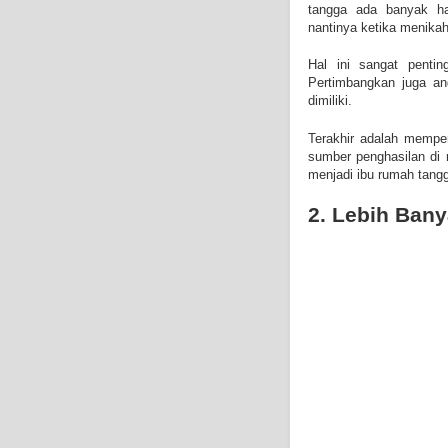
tangga ada banyak ha
nantinya ketika menika
Hal ini sangat penti
Pertimbangkan juga an
dimiliki.
Terakhir adalah memper
sumber penghasilan di 
menjadi ibu rumah tangg
2. Lebih Ban