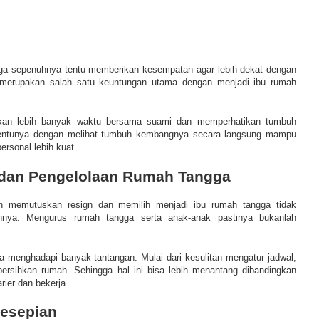
gga sepenuhnya tentu memberikan kesempatan agar lebih dekat dengan
t merupakan salah satu keuntungan utama dengan menjadi ibu rumah
an lebih banyak waktu bersama suami dan memperhatikan tumbuh
entunya dengan melihat tumbuh kembangnya secara langsung mampu
sonal lebih kuat.
 dan Pengelolaan Rumah Tangga
n memutuskan resign dan memilih menjadi ibu rumah tangga tidak
gannya. Mengurus rumah tangga serta anak-anak pastinya bukanlah
a menghadapi banyak tantangan. Mulai dari kesulitan mengatur jadwal,
sihkan rumah. Sehingga hal ini bisa lebih menantang dibandingkan
rier dan bekerja.
Kesepian