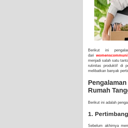
Berikut ini penga
dari
womenscommunit
menjadi salah satu tant
rutinitas produktif di
melibatkan banyak pert
Pengalaman 
Rumah Tang
Berikut ini adalah peng
1. Pertimban
Sebelum akhirnya mem