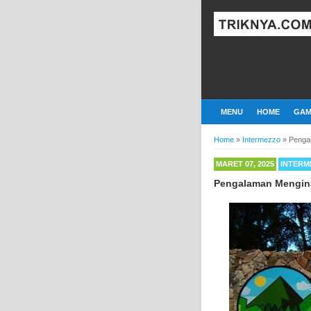
MENU
HOME
GAM
Home
»
Intermezzo
»
Penga
MARET 07, 2025
INTERM
Pengalaman Mengina