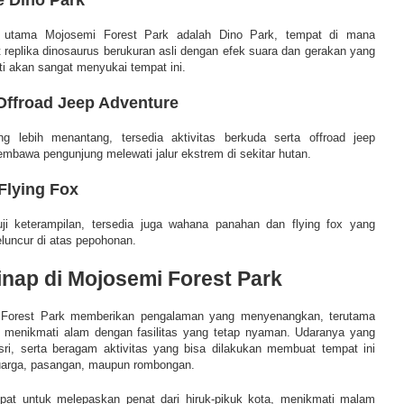
k utama Mojosemi Forest Park adalah Dino Park, tempat di mana
 replika dinosaurus berukuran asli dengan efek suara dan gerakan yang
sti akan sangat menyukai tempat ini.
Offroad Jeep Adventure
 lebih menantang, tersedia aktivitas berkuda serta offroad jeep
mbawa pengunjung melewati jalur ekstrem di sekitar hutan.
Flying Fox
ji keterampilan, tersedia juga wahana panahan dan flying fox yang
uncur di atas pepohonan.
nap di Mojosemi Forest Park
 Forest Park memberikan pengalaman yang menyenangkan, terutama
n menikmati alam dengan fasilitas yang tetap nyaman. Udaranya yang
ri, serta beragam aktivitas yang bisa dilakukan membuat tempat ini
luarga, pasangan, maupun rombongan.
pat untuk melepaskan penat dari hiruk-pikuk kota, menikmati malam