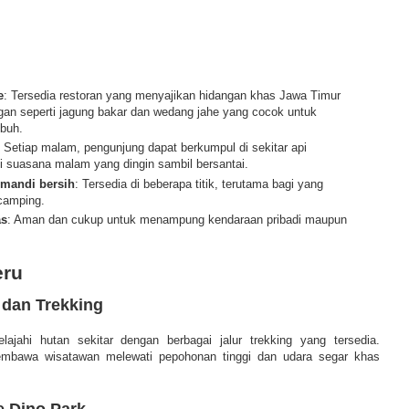
e
: Tersedia restoran yang menyajikan hidangan khas Jawa Timur
gan seperti jagung bakar dan wedang jahe yang cocok untuk
buh.
: Setiap malam, pengunjung dapat berkumpul di sekitar api
 suasana malam yang dingin sambil bersantai.
 mandi bersih
: Tersedia di beberapa titik, terutama bagi yang
camping.
as
: Aman dan cukup untuk menampung kendaraan pribadi maupun
eru
 dan Trekking
lajahi hutan sekitar dengan berbagai jalur trekking yang tersedia.
embawa wisatawan melewati pepohonan tinggi dan udara segar khas
e Dino Park