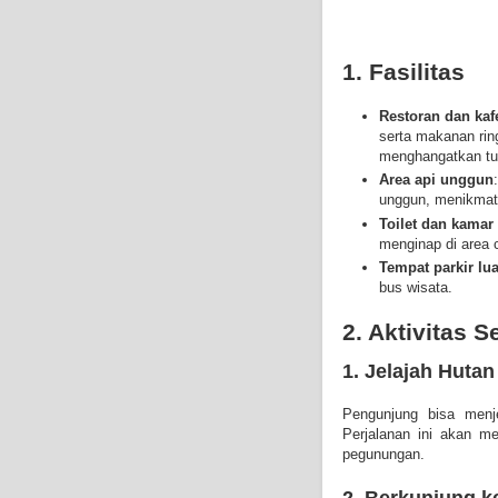
1. Fasilitas
Restoran dan kaf
serta makanan rin
menghangatkan tu
Area api unggun
unggun, menikmati
Toilet dan kamar
menginap di area 
Tempat parkir lu
bus wisata.
2. Aktivitas S
1. Jelajah Hutan
Pengunjung bisa menje
Perjalanan ini akan m
pegunungan.
2. Berkunjung k