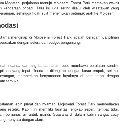
kota Magetan, perjalanan menuju Mojosemi Forest Park memakan waktu
 kendaraan pribadi. Jalur ini juga sering dilalui oleh wisatawan yang
arangan, sehingga tidak sulit menemukan petunjuk arah ke Mojosemi.
modasi
 utama menginap di Mojosemi Forest Park adalah beragamnya pilihan
sesuaikan dengan selera dan budget pengunjung.
mati nuansa camping tanpa harus repot membawa peralatan sendiri,
pilihan yang tepat. Tenda ini dilengkapi dengan kasur empuk, selimut
nerangan, memberikan kenyamanan layaknya di hotel tetapi dengan
lam terbuka.
galaman lebih privat dan nyaman, Mojosemi Forest Park menyediakan
g estetik. Kabin ini memiliki fasilitas lengkap seperti tempat tidur,
an pemanas air untuk mandi. Suasana di dalam kabin sangat cozy
 yang menyatu dengan alam.