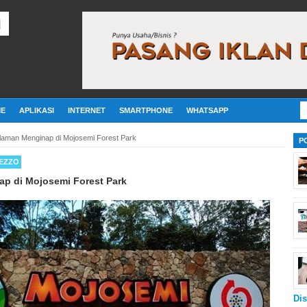
E
APLIKASI
INTERNET
SMARTPHONE
WHATSAPP
laman Menginap di Mojosemi Forest Park
P
EZZO
p di Mojosemi Forest Park
Dis