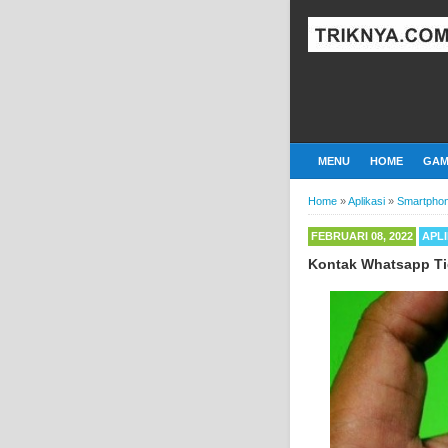
MENU
HOME
GAM
Home
»
Aplikasi
»
Smartpho
FEBRUARI 08, 2022
APLI
Kontak Whatsapp Tid