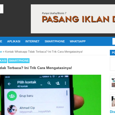
E
APLIKASI
INTERNET
SMARTPHONE
WHATSAPP
ne
»
Kontak Whatsapp Tidak Terbaca? Ini Trik Cara Mengatasinya!
P
KASI
SMARTPHONE
ak Terbaca? Ini Trik Cara Mengatasinya!
Dis