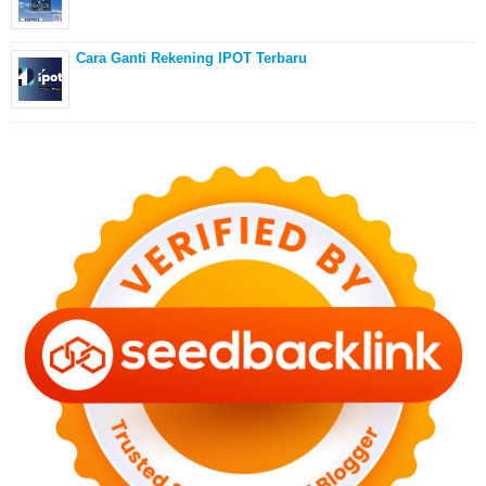
Cara Ganti Rekening IPOT Terbaru