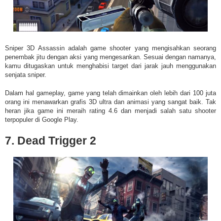
Sniper 3D Assassin adalah game shooter yang mengisahkan seorang
penembak jitu dengan aksi yang mengesankan. Sesuai dengan namanya,
kamu ditugaskan untuk menghabisi target dari jarak jauh menggunakan
senjata sniper.
Dalam hal gameplay, game yang telah dimainkan oleh lebih dari 100 juta
orang ini menawarkan grafis 3D ultra dan animasi yang sangat baik. Tak
heran jika game ini meraih rating 4.6 dan menjadi salah satu shooter
terpopuler di Google Play.
7. Dead Trigger 2