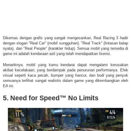
Dikemas dengan grafis yang sangat mengesankan, Real Racing 3 hadir
dengan slogan "Real Car" (mobil sungguhan), "Real Track" (lintasan balap
nyata), dan "Real People" (karakter hidup). Semua mobil yang tersedia di
game ini adalah kendaraan asli yang telah mendapatkan lisensi.
Menariknya, mobil yang kamu kendarai dapat mengalami kerusakan
akibat kecelakaan, yang berdampak pada penurunan performanya. Efek
visual seperti kaca pecah, bumper yang hancur, dan bodi yang penyok
semuanya terlihat sangat realistis dalam game yang dikembangkan oleh
EA ini.
5. Need for Speed™ No Limits