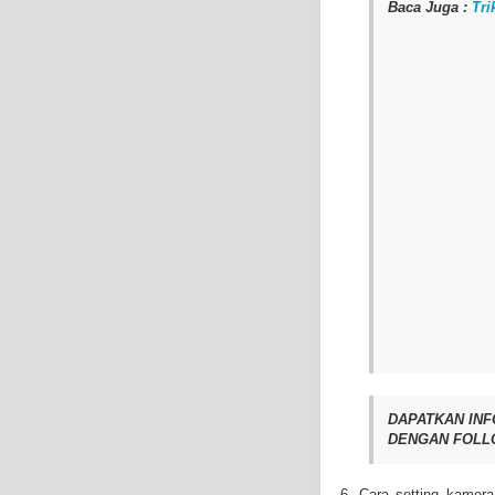
Baca Juga :
Tri
DAPATKAN INF
DENGAN FOL
6. Cara setting kame