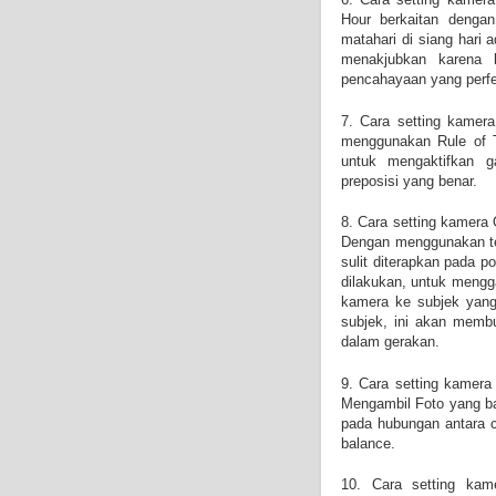
Hour berkaitan dengan
matahari di siang hari
menakjubkan karena 
pencahayaan yang perfe
7. Cara setting kame
menggunakan Rule of T
untuk mengaktifkan g
preposisi yang benar.
8. Cara setting kamer
Dengan menggunakan tek
sulit diterapkan pada p
dilakukan, untuk meng
kamera ke subjek yang
subjek, ini akan membu
dalam gerakan.
9. Cara setting kamer
Mengambil Foto yang ban
pada hubungan antara c
balance.
10. Cara setting ka