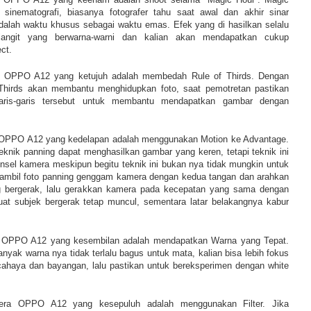
 sinematografi, biasanya fotografer tahu saat awal dan akhir sinar
 adalah waktu khusus sebagai waktu emas. Efek yang di hasilkan selalu
langit yang berwarna-warni dan kalian akan mendapatkan cukup
ct.
ra OPPO A12 yang ketujuh adalah membedah Rule of Thirds. Dengan
hirds akan membantu menghidupkan foto, saat pemotretan pastikan
aris-garis tersebut untuk membantu mendapatkan gambar dengan
a OPPO A12 yang kedelapan adalah menggunakan Motion ke Advantage.
nik panning dapat menghasilkan gambar yang keren, tetapi teknik ini
onsel kamera meskipun begitu teknik ini bukan nya tidak mungkin untuk
gambil foto panning genggam kamera dengan kedua tangan dan arahkan
 bergerak, lalu gerakkan kamera pada kecepatan yang sama dengan
at subjek bergerak tetap muncul, sementara latar belakangnya kabur
a OPPO A12 yang kesembilan adalah mendapatkan Warna yang Tepat.
yak warna nya tidak terlalu bagus untuk mata, kalian bisa lebih fokus
ahaya dan bayangan, lalu pastikan untuk bereksperimen dengan white
mera OPPO A12 yang kesepuluh adalah menggunakan Filter. Jika