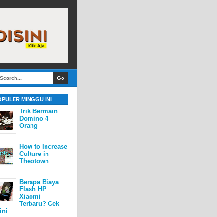
OPULER MINGGU INI
Trik Bermain
Domino 4
Orang
How to Increase
Culture in
Theotown
Berapa Biaya
Flash HP
Xiaomi
Terbaru? Cek
ini