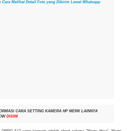
k Cara Melihat Detail Foto yang Dikirim Lewat Whatsapp
ORMASI CARA SETTING KAMERA HP MERK LAINNYA
LOW
DISINI
ra OPPO A12 yang keenam adalah shoot selama “Magic Hour”. Magic